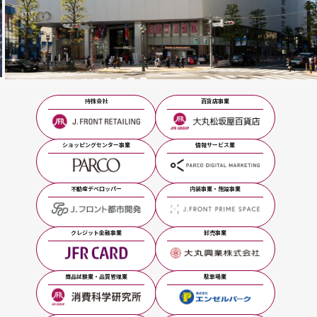
…
持株会社
百貨店事業
ショッピングセンター事業
情報サービス業
不動産デベロッパー
内装事業・施設事業
クレジット金融事業
卸売事業
商品試験業・品質管理業
駐車場業