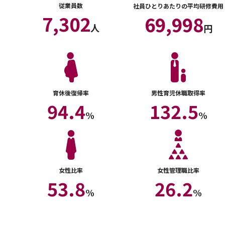
従業員数
社員ひとりあたりの平均研修費用
7,302
69,998
人
円
育休後復帰率
男性育児休職取得率
94.4
132.5
%
%
女性比率
女性管理職比率
53.8
26.2
%
%