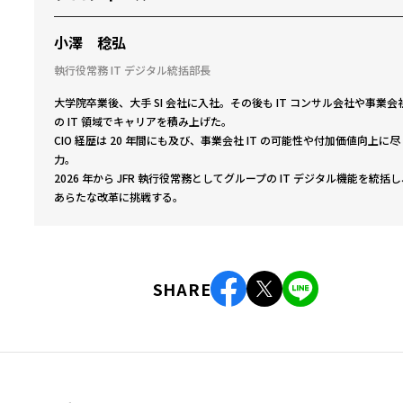
小澤 稔弘
執行役常務 IT デジタル統括部長
大学院卒業後、大手 SI 会社に入社。その後も IT コンサル会社や事業会
の IT 領域でキャリアを積み上げた。
CIO 経歴は 20 年間にも及び、事業会社 IT の可能性や付加価値向上に尽
力。
2026 年から JFR 執行役常務としてグループの IT デジタル機能を統括
あらたな改革に挑戦する。
SHARE