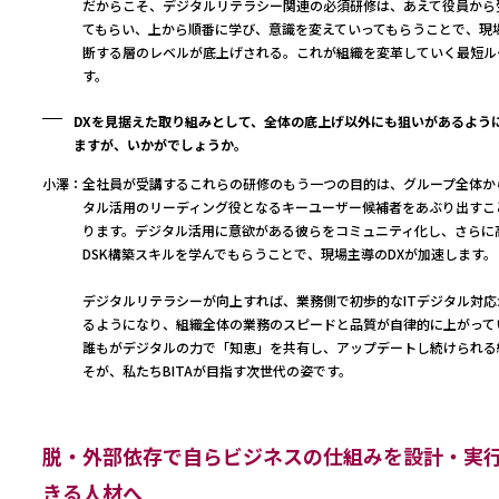
だからこそ、デジタルリテラシー関連の必須研修は、あえて役員から
てもらい、上から順番に学び、意識を変えていってもらうことで、現
断する層のレベルが底上げされる。これが組織を変革していく最短ル
す。
DXを見据えた取り組みとして、全体の底上げ以外にも狙いがあるよう
ますが、いかがでしょうか。
小澤：
全社員が受講するこれらの研修のもう一つの目的は、グループ全体か
タル活用のリーディング役となるキーユーザー候補者をあぶり出すこ
ります。デジタル活用に意欲がある彼らをコミュニティ化し、さらに
DSK構築スキルを学んでもらうことで、現場主導のDXが加速します。
デジタルリテラシーが向上すれば、業務側で初歩的なITデジタル対応
るようになり、組織全体の業務のスピードと品質が自律的に上がって
誰もがデジタルの力で「知恵」を共有し、アップデートし続けられる
そが、私たちBITAが目指す次世代の姿です。
脱・外部依存で自らビジネスの仕組みを設計・実
きる人材へ