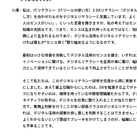
小澤：
私は、ITリテラシー（ITツールの使い方）とDXリテラシー（デジタ
し方）を合わせたものをデジタルリテラシーと定義しています。よく
人はセンスがいい」、といった言葉を聞きますが、私の考えではセン
知識の先読みです。つまり、センスは生まれ持ったものではなく、知
積により生まれるものであり、デジタル活用もデジタルリテラシーを
ければ誰もが“センス良く”取り組めるようになるのです。
最初は小さな改善を体験してデジタル活用のセンスを磨き、いずれは
イノベーションに繋げる。デジタルリテラシーを全員が身に着け、組
力として保持できているというレベルまで向上させていくことが大切
そこで私たちは、このデジタルリテラシー研修を役員から順に実施す
にしました。あえて最上位職からにしたのは、DXを推進する上でボ
クになりやすいのは、権限を持っている中間管理職層だからです。デ
ネイティブの若手は、デジタルを日常に取り入れることが当たり前で
方で、業務上判断を行うことが多い部長クラスのデジタルリテラシー
れば、デジタル活用の提案の良し悪しを判断することはできません。
よくわからないという理由でブレーキをかけてしまうのが、組織にと
も不幸なことです。