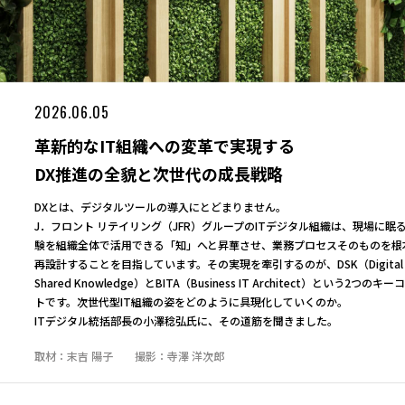
2026.06.05
革新的なIT組織への変革で実現する
DX推進の全貌と次世代の成長戦略
DXとは、デジタルツールの導入にとどまりません。
J．フロント リテイリング（JFR）グループのITデジタル組織は、現場に眠
験を組織全体で活用できる「知」へと昇華させ、業務プロセスそのものを根
再設計することを目指しています。その実現を牽引するのが、DSK（Digital
Shared Knowledge）とBITA（Business IT Architect）という2つのキ
トです。次世代型IT組織の姿をどのように具現化していくのか。
ITデジタル統括部長の小澤稔弘氏に、その道筋を聞きました。
取材：末吉 陽子 撮影：寺澤 洋次郎