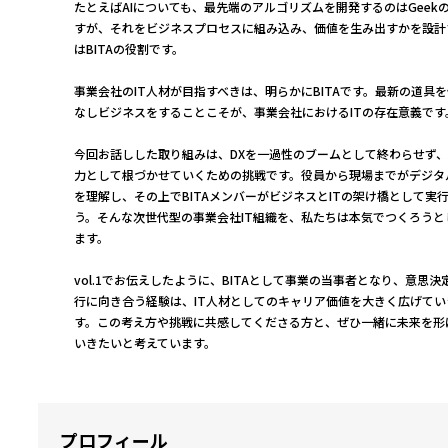
たとえばAIについても、最先端のアルゴリズムを開発するのはGeek
すが、それをビジネスプロセスに組み込み、価値を生み出すかを設計
はBITAの役割です。
事業会社のIT人材が目指すべきは、明らかにBITAです。最新の道具
なしビジネスをすることこそが、事業会社におけるITの存在意義です
今回お話しした取り組みは、DXを一過性のブームとして終わらせず
力として根づかせていくための挑戦です。役員から現場までがデジタ
を理解し、その上でBITAメンバーがビジネスとITの架け橋として実
う。そんな次世代型の事業会社IT組織を、私たちは本気でつくろうと
ます。
vol.1でお伝えしたように、BITAとして事業の当事者となり、意思決
行に向き合う経験は、IT人材としてのキャリア価値を大きく広げてい
す。この考え方や挑戦に共感してくださる方と、ぜひ一緒に未来を形
いきたいと考えています。
プロフィール