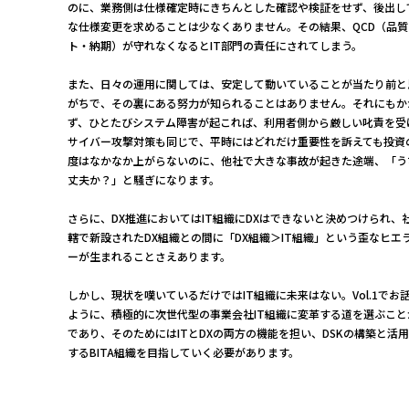
のに、業務側は仕様確定時にきちんとした確認や検証をせず、後出し
な仕様変更を求めることは少なくありません。その結果、QCD（品質
ト・納期）が守れなくなるとIT部門の責任にされてしまう。
また、日々の運用に関しては、安定して動いていることが当たり前と
がちで、その裏にある努力が知られることはありません。それにもか
ず、ひとたびシステム障害が起これば、利用者側から厳しい叱責を受
サイバー攻撃対策も同じで、平時にはどれだけ重要性を訴えても投資
度はなかなか上がらないのに、他社で大きな事故が起きた途端、「う
丈夫か？」と騒ぎになります。
さらに、DX推進においてはIT組織にDXはできないと決めつけられ、
轄で新設されたDX組織との間に「DX組織＞IT組織」という歪なヒエ
ーが生まれることさえあります。
しかし、現状を嘆いているだけではIT組織に未来はない。Vol.1でお
ように、積極的に次世代型の事業会社IT組織に変革する道を選ぶこと
であり、そのためにはITとDXの両方の機能を担い、DSKの構築と活
するBITA組織を目指していく必要があります。