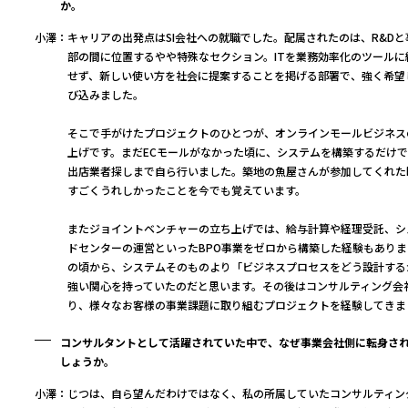
か。
小澤：
キャリアの出発点はSI会社への就職でした。配属されたのは、R&Dと
部の間に位置するやや特殊なセクション。ITを業務効率化のツールに
せず、新しい使い方を社会に提案することを掲げる部署で、強く希望
び込みました。
そこで手がけたプロジェクトのひとつが、オンラインモールビジネス
上げです。まだECモールがなかった頃に、システムを構築するだけ
出店業者探しまで自ら行いました。築地の魚屋さんが参加してくれた
すごくうれしかったことを今でも覚えています。
またジョイントベンチャーの立ち上げでは、給与計算や経理受託、シ
ドセンターの運営といったBPO事業をゼロから構築した経験もありま
の頃から、システムそのものより「ビジネスプロセスをどう設計する
強い関心を持っていたのだと思います。その後はコンサルティング会
り、様々なお客様の事業課題に取り組むプロジェクトを経験してきま
コンサルタントとして活躍されていた中で、なぜ事業会社側に転身さ
しょうか。
小澤：
じつは、自ら望んだわけではなく、私の所属していたコンサルティン