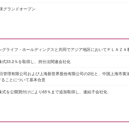
床グランドオープン
リングライフ・ホールディングスと共同でアジア地区においてＰＬＡＺＡ
株式33.2％を取得し、持分法関連会社化
目管理有限公司および上海新世界股份有限公司の2社と、中国上海市黄
することについて基本合意
の株式を公開買付けにより65％まで追加取得し、連結子会社化