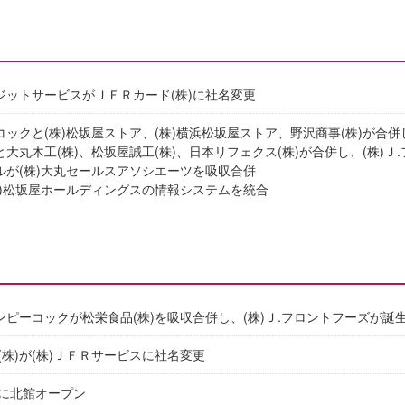
レジットサービスがＪＦＲカード(株)に社名変更
コックと(株)松坂屋ストア、(株)横浜松坂屋ストア、野沢商事(株)が合
と大丸木工(株)、松坂屋誠工(株)、日本リフェクス(株)が合併し、(株)Ｊ
プルが(株)大丸セールスアソシエーツを吸収合併
(株)松坂屋ホールディングスの情報システムを統合
ンピーコックが松栄食品(株)を吸収合併し、(株)Ｊ.フロントフーズが誕
株)が(株)ＪＦＲサービスに社名変更
に北館オープン