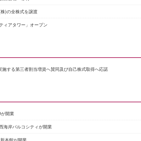
(株)の全株式を譲渡
ティアタワー」オープン
が実施する第三者割当増資へ賛同及び自己株式取得へ応諾
Oが開業
西海岸パルコシティが開業
 新本館が開業