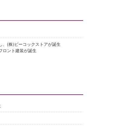
併し、(株)ピーコックストアが誕生
.フロント建装が誕生
生