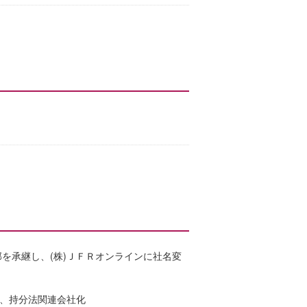
部を承継し、(株)ＪＦＲオンラインに社名変
得し、持分法関連会社化