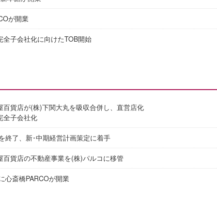
COが開業
完全子会社化に向けたTOB開始
坂屋百貨店が(株)下関大丸を吸収合併し、直営店化
を完全子会社化
を終了、新･中期経営計画策定に着手
坂屋百貨店の不動産事業を(株)パルコに移管
に心斎橋PARCOが開業