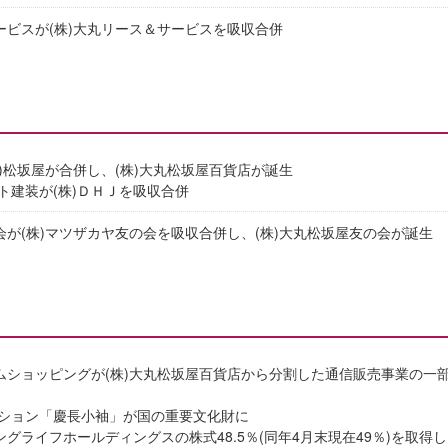
サービスが(株)大丸リース＆サービスを吸収合併
株)松坂屋が合併し、(株)大丸松坂屋百貨店が誕生
ント建装が(株)ＤＨＪを吸収合併
の会が(株)マツザカヤ友の会を吸収合併し、(株)大丸松坂屋友の会が誕生
ームショッピングが(株)大丸松坂屋百貨店から分割した通信販売事業の一
ション「慶長小袖」が国の重要文化財に
ングライフホールディングスの株式48.5％(同年4月末現在49％)を取