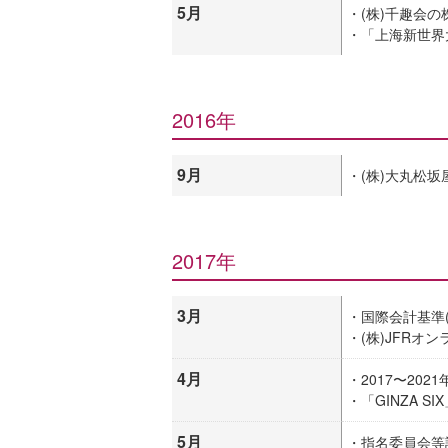
5月
・(株)千趣会の
・「上海新世界
2016年
9月
・(株)大丸松
2017年
3月
・国際会計基準(
・(株)JFRオ
4月
・2017〜20
・「GINZA S
5月
・指名委員会等