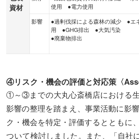
使用 ●電力使用
資材
影響
●過剰伐採による森林の減少 ●エ
用 ●GHG排出 ●大気汚染
●廃棄物排出
④リスク・機会の評価と対応策〈Asses
①～③までの大丸心斎橋店における
影響の整理を踏まえ、事業活動に影
ク・機会を特定・評価するとともに
ついて検討しました。また、「自社