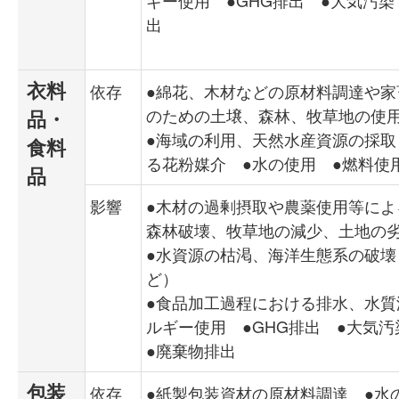
出
衣料
依存
●綿花、木材などの原材料調達や家
のための土壌、森林、牧草地の使
品・
●海域の利用、天然水産資源の採取
食料
る花粉媒介 ●水の使用 ●燃料使
品
影響
●木材の過剰摂取や農薬使用等によ
森林破壊、牧草地の減少、土地の
●水資源の枯渇、海洋生態系の破壊
ど）
●食品加工過程における排水、水質
ルギー使用 ●GHG排出 ●大気汚
●廃棄物排出
包装
依存
●紙製包装資材の原材料調達 ●水