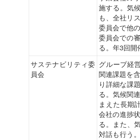
施する。気
も、全社リ
委員会で他
委員会での
る。年3回開
サステナビリティ委
グループ経
員会
関連課題を
り詳細な課
る。気候関
まえた長期計画
会社の進捗
る。また、
対話も行う