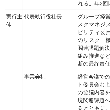
れる。年2回
実行主
代表執行役社長
グループ経
体
スクマネジ
ビリティ委
のリスク・
関連課題解
組み推進な
断の最終責
事業会社
経営会議で
ト委員会お
の協議内容
境関連課題
るとともに、