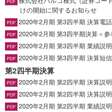
株式会社パルコ株式（証券コード
けの開始に関するお知らせ
2020年2月期 第3四半期 決算電
2020年2月期 第3四半期決算＜
2020年2月期 第3四半期 業績説
2020年2月期 第3四半期 決算短信(
第2四半期決算
2020年2月期 第2四半期 決算説
2020年2月期 第2四半期 決算説
2020年2月期 第2四半期 業績説