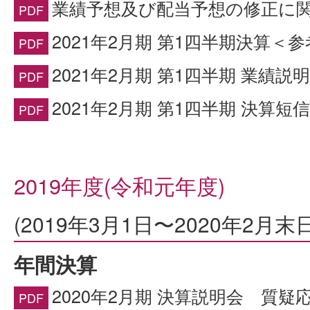
業績予想及び配当予想の修正に
2021年2月期 第1四半期決算＜
2021年2月期 第1四半期 業績説
2021年2月期 第1四半期 決算短信(
2019年度(令和元年度)
(2019年3月1日〜2020年2月末日
年間決算
2020年2月期 決算説明会 質疑