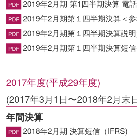
2019年2月期 第1四半期決算 
2019年2月期第１四半期決算＜
2019年2月期第１四半期決算説明資
2019年2月期第１四半期決算短信(I
2017年度(平成29年度)
(2017年3月1日〜2018年2月末日
年間決算
2018年2月期 決算短信（IFRS)