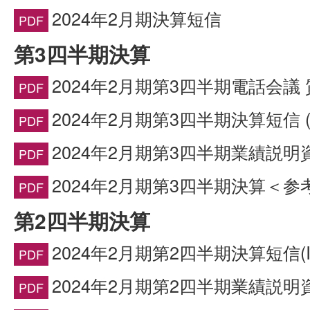
2024年2月期決算短信
第3四半期決算
2024年2月期第3四半期電話会議
2024年2月期第3四半期決算短信 (I
2024年2月期第3四半期業績説明
2024年2月期第3四半期決算＜参
第2四半期決算
2024年2月期第2四半期決算短信(I
2024年2月期第2四半期業績説明