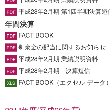
平成28年2月期 第1四半期決算短
年間決算
FACT BOOK
剰余金の配当に関するお知らせ
平成28年2月期 業績説明資料
平成28年2月期 決算短信
FACT BOOK（エクセル データ
2014年度(平成26年度)