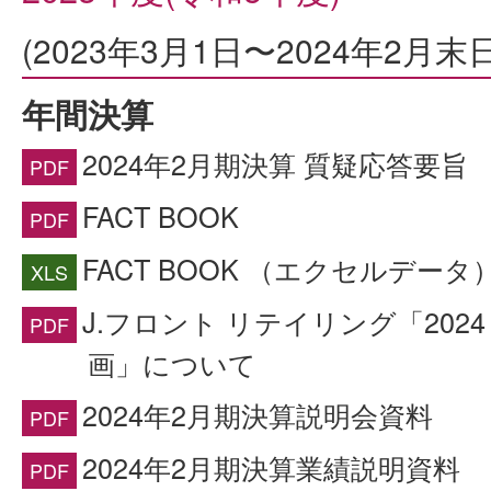
(2023年3月1日〜2024年2月末日
年間決算
2024年2月期決算 質疑応答要旨
FACT BOOK
FACT BOOK （エクセルデータ
J.フロント リテイリング「202
画」について
2024年2月期決算説明会資料
2024年2月期決算業績説明資料