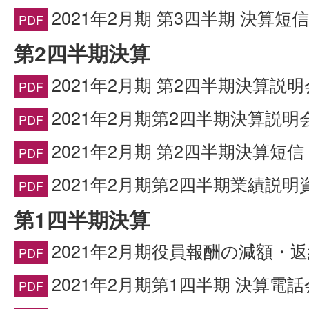
2021年2月期 第3四半期 決算短信(
第2四半期決算
2021年2月期 第2四半期決算説
2021年2月期第2四半期決算説明
2021年2月期 第2四半期決算短信（
2021年2月期第2四半期業績説明
第1四半期決算
2021年2月期役員報酬の減額・
2021年2月期第1四半期 決算電