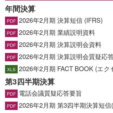
年間決算
2026年2月期 決算短信 (IFRS)
2026年2月期 業績説明資料
2026年2月期 決算説明会資料
2026年2月期 決算説明会質疑応
2026年2月期 FACT BOOK (
第3四半期決算
電話会議質疑応答要旨
2026年2月期 第3四半期決算短信(I