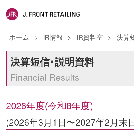
ホーム
IR情報
IR資料室
決算
決算短信･説明資料
Financial Results
2026年度(令和8年度)
(2026年3月1日〜2027年2月末日