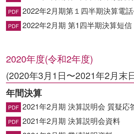
2022年2月期第１四半期決算電
2022年2月期 第1四半期決算短信（
2020年度(令和2年度)
(2020年3月1日〜2021年2月末日
年間決算
2021年2月期 決算説明会 質疑応
2021年2月期 決算説明会資料